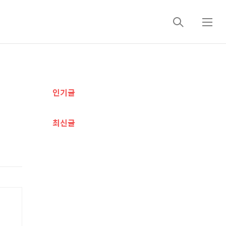
검
메
색
뉴
추
인기글
가
정
최신글
보