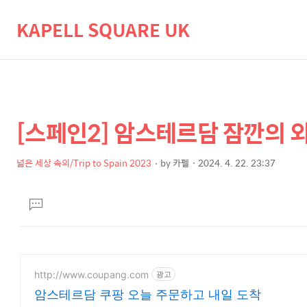
KAPELL SQUARE UK
[스페인2] 암스테르담 잠깐의 외
상
본
문
세
제
넓은 세상 속의/Trip to Spain 2023
by
카펠
2024. 4. 22. 23:37
컨
본
목
텐
문
댓
츠
글
달
기
http://www.coupang.com
광고
암스테르담 쿠팡 오늘 주문하고 내일 도착