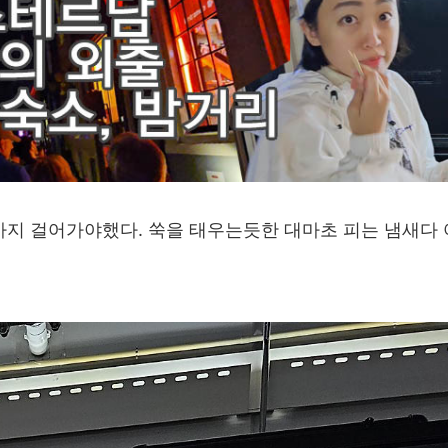
까지 걸어가야했다. 쑥을 태우는듯한 대마초 피는 냄새다