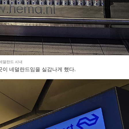
네덜란드 시내
이곳이 네덜란드임을 실감나게 했다.