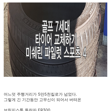
어느덧 주행거리가 5만5천킬로가 넘었다.
그렇게 긴 기간동안 고무신이 되어서 버텨온
브릿지스톤 투란자 ER300