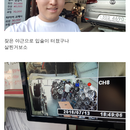
잦은 야근으로 입술이 터졌구나
살찐거보소