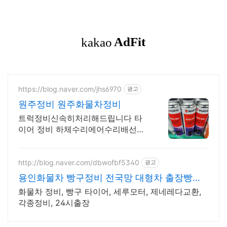
https://blog.naver.com/jhs6970
광고
원주정비 원주화물차정비
트럭정비신속히처리해드립니다 타
이어 정비 하체수리에어수리배선수
리 정확한 수리
http://blog.naver.com/dbwofbf5340
광고
용인화물차 빵구정비 전국망 대형차 출장빵구
전문
화물차 정비, 빵구 타이어, 세루모터, 제네레다교환,
각종정비, 24시출장