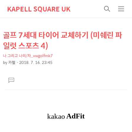
KAPELL SQUARE UK
검
메
색
뉴
골프 7세대 타이어 교체하기 (미쉐린 파
상
본
문
세
일럿 스포츠 4)
제
컨
목
나 그리고 나의/차_vwgolfmk7
텐
by
카펠
2018. 7. 16. 23:45
츠
본
문
댓
글
달
기