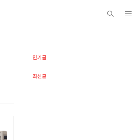
검
메
색
뉴
추
인기글
가
정
최신글
보