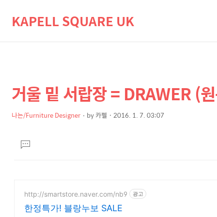
KAPELL SQUARE UK
거울 밑 서랍장 = DRAWER (
상
본
문
세
제
나는/Furniture Designer
by
카펠
2016. 1. 7. 03:07
컨
본
목
텐
문
댓
츠
글
달
기
http://smartstore.naver.com/nb9
광고
한정특가! 블랑누보 SALE